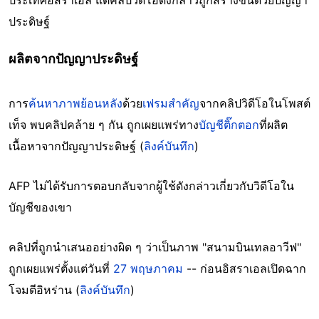
ประเทศอิสราเอล แต่คลิปวิดีโอดังกล่าวถูกสร้างขึ้นด้วยปัญญา
ประดิษฐ์
ผลิตจากปัญญาประดิษฐ์
การ
ค้นหาภาพย้อนหลัง
ด้วย
เฟรมสำคัญ
จากคลิปวิดีโอในโพสต์
เท็จ พบคลิปคล้าย ๆ กัน ถูกเผยแพร่ทาง
บัญชีติ๊กตอก
ที่ผลิต
เนื้อหาจากปัญญาประดิษฐ์ (
ลิงค์บันทึก
)
AFP ไม่ได้รับการตอบกลับจากผู้ใช้ดังกล่าวเกี่ยวกับวิดีโอใน
บัญชีของเขา
คลิปที่ถูกนำเสนออย่างผิด ๆ ว่าเป็นภาพ "สนามบินเทลอาวีฟ"
ถูกเผยแพร่ตั้งแต่วันที่
27 พฤษภาคม
-- ก่อนอิสราเอลเปิดฉาก
โจมตีอิหร่าน (
ลิงค์บันทึก
)