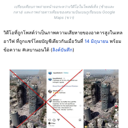
เปรียบเทียบภาพถ่ายหน้าจอระหว่างวิดีโอในโพสต์เท็จ (ซ้ายและ
กลาง) และภาพถ่ายดาวเทียมของสนามบินเบนกูเรียนบน Google
Maps (ขวา)
วิดีโอที่ถูกโพสต์ว่าเป็นภาพความเสียหายของอาคารสูงในเทล
อาวีฟ ที่ถูกแชร์โดยบัญชีเดียวกันเมื่อวันที่
14 มิถุนายน
พร้อม
ข้อความ #เลบานอนใต้ (
ลิงค์บันทึก
)
Image