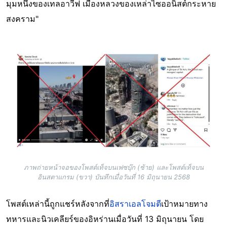
มุมหนึ่งของเทลอาวีฟ เมืองหลวงของเหล่าไซออนิสต์กระหาย
สงคราม"
Image
ภาพถ่ายหน้าจอของโพสต์เท็จบนเฟซบุ๊ก (ซ้าย) และโพสต์เท็จบน
อินสตาแกรม (ขวา) บันทึกเมื่อวันที่ 16 มิถุนายน 2568
โพสต์เหล่านี้ถูกแชร์หลังจากที่
อิสราเอลโจมตี
เป้าหมายทาง
ทหารและนิวเคลียร์ของอิหร่านเมื่อวันที่ 13 มิถุนายน โดย