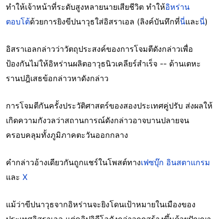
ทำให้เจ้าหน้าที่ระดับสูงหลายนายเสียชีวิต ทำให้
อิหร่าน
ตอบโต้
ด้วยการยิงขีปนาวุธใส่อิสราเอล (ลิงค์บันทึกที่
นี่
และ
นี่
)
อิสราเอลกล่าวว่าวัตถุประสงค์ของการโจมตีดังกล่าวเพื่อ
ป้องกันไม่ให้อิหร่านผลิตอาวุธนิวเคลียร์สำเร็จ -- ด้านเตหะ
รานปฎิเสธข้อกล่าวหาดังกล่าว
การโจมตีกันครั้งประวัติศาสตร์ของสองประเทศคู่ปรับ ส่งผลให้
เกิดความกังวลว่าสถานการณ์ดังกล่าวอาจบานปลายจน
ครอบคลุมทั้งภูมิภาคตะวันออกกลาง
คำกล่าวอ้างเดียวกันถูกแชร์ในโพสต์ทาง
เฟซบุ๊ก
อินสตาแกรม
และ
X
แม้ว่าขีปนาวุธจากอิหร่านจะยิงโดนเป้าหมายในเมืองของ