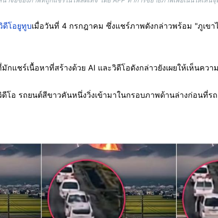
น้าจอของภาพที่ถูกแชร์ในโพสต์เท็จ โดย AFP ทำการขยายภาพเพื่อเน้นให้เห็นจุดท
วิดีโอยูทูบ
เมื่อวันที่ 4 กรกฎาคม ซึ่งแชร์ภาพดังกล่าวพร้อม "ภูเข
ที่มักแชร์เนื้อหาที่สร้างด้วย AI และวิดีโอดังกล่าวยังเผยให้เห็น
องวิดีโอ รถยนต์สีขาวคันหนึ่งวิ่งเข้ามาในกรอบภาพด้านล่างก่อนที