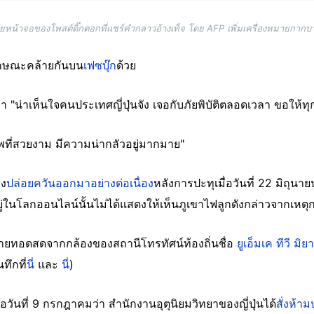
ยหน้าจอของโพสต์ติ๊กตอกที่แชร์คำกล่าวอ้างเท็จ โดย AFP เพิ่มเครื่องหมายกากบ
กษณะคล้ายกันบน
เฟซบุ๊ก
ด้วย
่า "น่าเห็นใจคนประเทศญี่ปุ่นจัง เจอกับภัยพิบัติตลอดเวลา ขอให้
าพที่สวยงาม มีความน่ากลัวอยู่มากมาย"
คง
ปล่อยควันออกมาอย่างต่อเนื่อง
หลังการปะทุเมื่อวันที่ 22 มิถุนา
ู่ในโลกออนไลน์นั้นไม่ได้แสดงให้เห็นภูเขาไฟลูกดังกล่าวจากเหตุก
ายทอดสดจากกล้องของสถานีโทรทัศน์ท้องถิ่นชื่อ
ยูเอ็มเค ทีวี มิย
ทึกที่
นี่
และ
นี่
)
อวันที่ 9 กรกฎาคมว่า สำนักงานอุตุนิยมวิทยาของญี่ปุ่นได้
สั่งห้