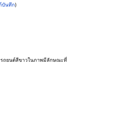
ก์บันทึก
)
ูของรถยนต์สีขาวในภาพมีลักษณะที่