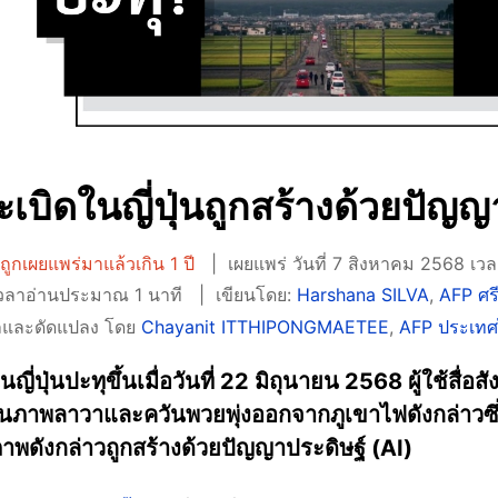
บิดในญี่ปุ่นถูกสร้างด้วยปัญญ
ถูกเผยแพร่มาแล้วเกิน 1 ปี
เผยแพร่ วันที่ 7 สิงหาคม 2568 เว
เวลาอ่านประมาณ 1 นาที
เขียนโดย:
Harshana SILVA
,
AFP ศร
และดัดแปลง โดย
Chayanit ITTHIPONGMAETEE
,
AFP ประเท
่ปุ่นปะทุขึ้นเมื่อวันที่ 22 มิถุนายน 2568 ผู้ใช้สื่
เป็นภาพลาวาและควันพวยพุ่งออกจากภูเขาไฟดังกล่าวซึ่
 ภาพดังกล่าวถูกสร้างด้วยปัญญาประดิษฐ์ (AI)