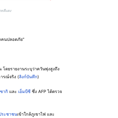
าทสีแดง
ทุกคนปลอดภัย"
ยน โดยรายงานระบุว่าควันพุ่งสูงถึง
ารณ์จริง (
ลิงก์บันทึก
)
าซากิ
และ
เอ็มบีซี
ซึ่ง AFP ได้ตรวจ
ามประชาชน
เข้าใกล้ภูเขาไฟ และ