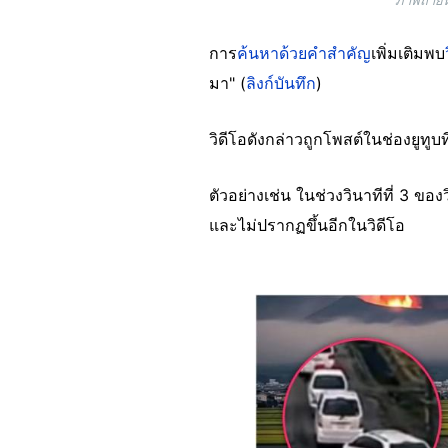
ภาพถ่ายห
การ
ค้นหาด้วยคำสำคัญ
เพิ่มเติมพบ
มา" (
ลิงก์บันทึก
)
วิดีโอดังกล่าวถูกโพสต์ในช่องยูทูบ
ตัวอย่างเช่น ในช่วงวินาทีที่ 3 ข
และไม่ปรากฏขึ้นอีกในวิดีโอ
Image