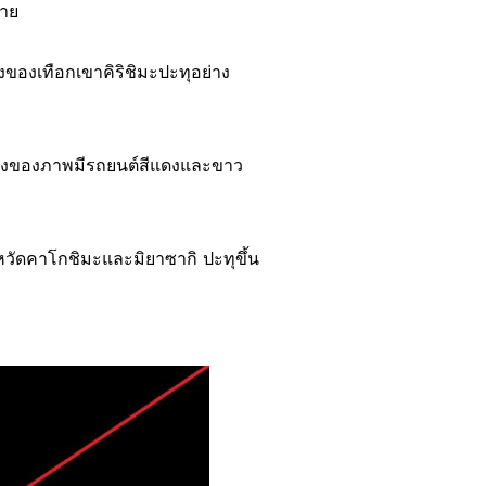
ยาย
่งของเทือกเขาคิริชิมะปะทุอย่าง
่างของภาพมีรถยนต์สีแดงและขาว
งหวัดคาโกชิมะและมิยาซากิ ปะทุขึ้น