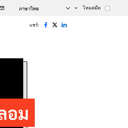
โหมดมืด
แชร์: