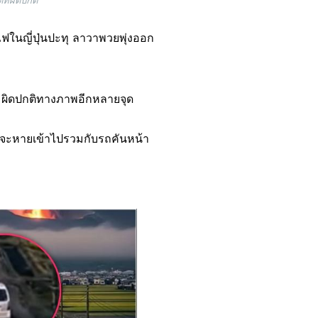
ี่ผิดปกติ
าไฟในญี่ปุ่นปะทุ ลาวาพวยพุ่งออก
ความผิดปกติทางภาพอีกหลายจุด
่รถจะหายเข้าไปรวมกับรถคันหน้า