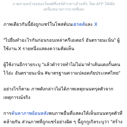
ภาพถ่ายหน้าจอของโพสต์ที่แชร์คำกล่าวอ้างเท็จ โดย AFP ได้เพิ่ม
เครื่องหมายกากบาทสีแดง
ภาพเดียวกันนี้ยังถูกแชร์ในโพสต์บน
เธรดส์
และ
X
"ไปยืนทำอะไรกันก่อนรอบเหล่าครีเอเตอร์ อันตรายนะนั่น" ผู้
ใช้งาน X รายหนึ่งแสดงความคิดเห็น
ผู้ใช้งานอีกรายระบุ "แล้วตำรวจทำไม่ไม่มาทำเส้นแดงกั้นคน
ไว้อ่ะ อันตรายนะนั่น #มาตรฐานความปลอดภัยประเทศไทย"
อย่างไรก็ตาม ภาพดังกล่าวไม่ได้ภาพเหตุถนนทรุดตัวจาก
เหตุการณ์จริง
การ
ค้นหาภาพย้อนหลัง
พบภาพอื่นที่แสดงให้เห็นถนนทรุดตัวที่
คล้ายกัน ส่วนภาพที่ถูกแชร์อย่างผิด ๆ นี้ถูกกูเกิลระบุว่า "สร้าง