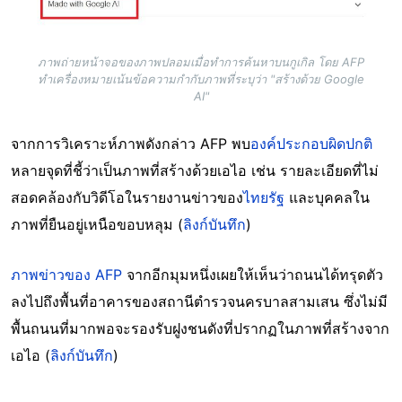
ภาพถ่ายหน้าจอของภาพปลอมเมื่อทำการค้นหาบนกูเกิล โดย AFP
ทำเครื่องหมายเน้นข้อความกำกับภาพที่ระบุว่า "สร้างด้วย Google
AI"
จากการวิเคราะห์ภาพดังกล่าว AFP พบ
องค์ประกอบผิดปกติ
หลายจุดที่ชี้ว่าเป็นภาพที่สร้างด้วยเอไอ เช่น รายละเอียดที่ไม่
สอดคล้องกับวิดีโอในรายงานข่าวของ
ไทยรัฐ
และบุคคลใน
ภาพที่ยืนอยู่เหนือขอบหลุม (
ลิงก์บันทึก
)
ภาพข่าวของ AFP
จากอีกมุมหนึ่งเผยให้เห็นว่าถนนได้ทรุดตัว
ลงไปถึงพื้นที่อาคารของสถานีตำรวจนครบาลสามเสน ซึ่งไม่มี
พื้นถนนที่มากพอจะรองรับฝูงชนดังที่ปรากฏในภาพที่สร้างจาก
เอไอ (
ลิงก์บันทึก
)