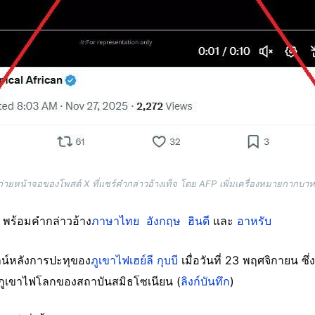
่ายหน้าจอของโพสต์ X ที่แชร์คำกล่าวอ้างเท็จ โดย AFP เพิ่มเครื่องหมายกากบาท
ๆ พร้อมคำกล่าวอ้าง
ภาษาไทย
อังกฤษ
ฮินดี
และ
อาหรับ
ลน์หลังการปะทุของ
ภูเขาไฟเฮย์ลี กุบบี
เมื่อวันที่ 23 พฤศจิกายน ซ
ภูเขาไฟโลกของสถาบันสมิธโซเนียน (
ลิงก์บันทึก
)