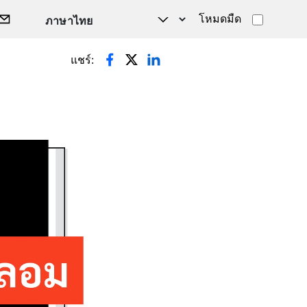
โหมดมืด
แชร์: