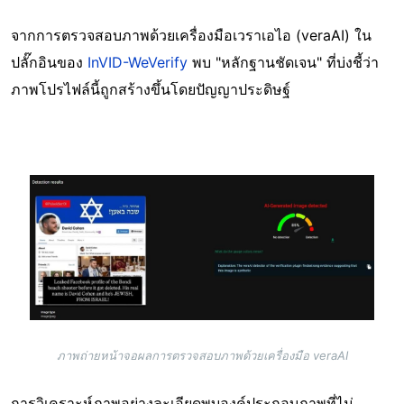
จากการตรวจสอบภาพด้วยเครื่องมือเวราเอไอ (veraAI) ใน
ปลั๊กอินของ
InVID-WeVerify
พบ "หลักฐานชัดเจน" ที่บ่งชี้ว่า
ภาพโปรไฟล์นี้ถูกสร้างขึ้นโดยปัญญาประดิษฐ์
Image
ภาพถ่ายหน้าจอผลการตรวจสอบภาพด้วยเครื่องมือ veraAI
การวิเคราะห์ภาพอย่างละเอียดพบองค์ประกอบภาพที่ไม่