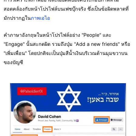
สอดคล้องกับหน้าโปรไฟล์บนเฟซบุ๊กจริง ซึ่งเป็นข้อผิดพลาดที่
มักปรากฏใน
ภาพเอไอ
คำภาษาอังกฤษในหน้าโปรไฟล์อย่าง "People" และ
"Engage" นั้นสะกดผิด รวมถึงปุ่ม "Add a new friends" หรือ
"เพิ่มเพื่อน" โดยปกติจะเป็นปุ่มสีน้ำเงินบริเวณด้านมุมขวาบน
ของบัญชี
Image