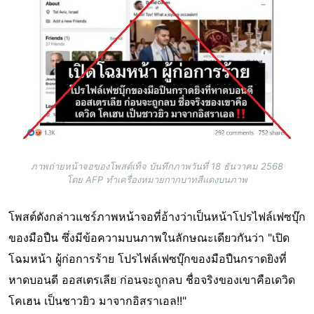
ภาพถ่ายหน้าจอของโพสต์เท็จ บันทึกภาพวันที่ 18 ธันวาคม 2568
โดย AFP ทำเครื่องหมายกากบาทสีแดงบนภาพ
โพสต์ดังกล่าวแชร์ภาพหน้าจอที่อ้างว่าเป็นหน้าโปรไฟล์เฟซบุ๊ก
ของมือปืน ซึ่งมีข้อความบนภาพในลักษณะเดียวกันว่า "เปิด
โฉมหน้า ผู้ก่อการร้าย โปรไฟล์เฟซบุ๊กของมือปืนกราดยิงที่
หาดบอนดี ออสเตรเลีย ก่อนจะถูกลบ ชื่อจริงของเขาคือเดวิด
โคเฮน เป็นชาวยิว มาจากอิสราเอล!!"