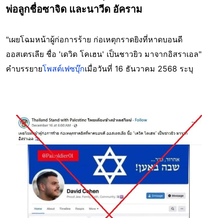
พ่อลูกชื่อซาจิด และนาวีด อัคราม
"เผยโฉมหน้าผู้ก่อการร้าย ก่อเหตุกราดยิงที่หาดบอนดี
ออสเตรเลีย ชื่อ 'เดวิด โคเฮน' เป็นชาวยิว มาจากอิสราเอล"
คำบรรยาย
โพสต์เฟซบุ๊ก
เมื่อวันที่ 16 ธันวาคม 2568 ระบุ
Image