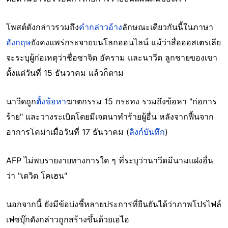
โพสต์ดังกล่าวรวมถึง
คำกล่าวอ้าง
ลักษณะเดียวกันนี้ในภาษา
อังกฤษ
ยังคงแพร่กระจายบนโลกออนไลน์ แม้ว่าสื่อออสเตรเลีย
จะระบุผู้ก่อเหตุว่าชื่อซาจิด อัคราม และนาวีด ลูกชายของเขา
ตั้งแต่วันที่ 15 ธันวาคม แล้วก็ตาม
นาวีดถูก
ตั้งข้อหา
ฆาตกรรม 15 กระทง รวมถึงข้อหา "ก่อการ
ร้าย" และวางระเบิดโดยมีเจตนาทำร้ายผู้อื่น หลังจากฟื้นจาก
อาการโคม่าเมื่อวันที่ 17 ธันวาคม (
ลิงก์บันทึก
)
AFP ไม่พบรายงายทางการใด ๆ ที่ระบุว่านาวีดมีนามแฝงอื่น
ว่า "เดวิด โคเฮน"
นอกจากนี้ ยังมีข้อบ่งชี้หลายประการที่ยืนยันได้ว่าภาพโปรไฟล์
เฟซบุ๊กดังกล่าวถูกสร้างขึ้นด้วยเอไอ