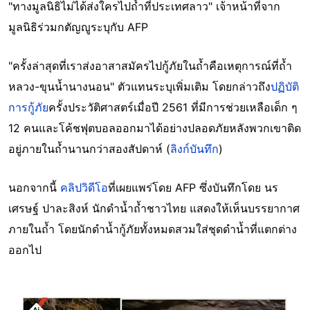
"ทางมูลนิธิไม่ได้ส่งใครไปถ้ำที่ประเทศลาว" เจ้าหน้าที่จาก
มูลนิธิร่วมกตัญญูระบุกับ AFP
"ครั้งล่าสุดที่เราส่งอาสาสมัครไปกู้ภัยในถ้ำคือเหตุการณ์ที่ถ้ำ
หลวง-ขุนน้ำนางนอน" ตัวแทนระบุเพิ่มเติม โดยกล่าวถึง
ปฏิบัติ
การกู้ภัย
ครั้งประวัติศาสตร์เมื่อปี 2561 ที่มีการช่วยเหลือเด็ก ๆ
12 คนและโค้ชฟุตบอลออกมาได้อย่างปลอดภัยหลังพวกเขาติด
อยู่ภายในถ้ำนานกว่าสองสัปดาห์ (
ลิงก์บันทึก
)
นอกจากนี้
คลิปวิดีโอ
ที่เผยแพร่โดย AFP ซึ่งบันทึกโดย นร
เศรษฐ์ ปาละสิงห์ นักดำน้ำถ้ำชาวไทย แสดงให้เห็นบรรยากาศ
ภายในถ้ำ โดยนักดำน้ำกู้ภัยทั้งหมดสวมใส่ชุดดำน้ำที่แตกต่าง
ออกไป
Image