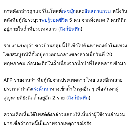
ภาพดังกล่าวถูกแชร์ในโพสต์
เฟซบุ๊ก
และ
อินสตาแกรม
หนึ่งวัน
หลังทีมกู้ภัยระบุว่า
พบผู้รอดชีวิต
5 คน จากทั้งหมด 7 คนที่ติด
อยู่ภายในถ้ำที่ประเทศลาว (
ลิงก์บันทึก
)
รายงานระบุว่า ชาวบ้านกลุ่มนี้ได้เข้าไปค้นหาทองคำในแขวง
ไชยสมบูรณ์ที่ตั้งอยู่ทางตอนกลางของลาวเมื่อวันที่ 20
พฤษภาคม ก่อนจะติดในถ้ำเนื่องจากน้ำป่าที่ไหลหลากเข้ามา
AFP รายงานว่า ทีมกู้ภัยจากประเทศลาว ไทย และอีกหลาย
ประเทศ กำลัง
เร่งค้นหา
ทางเข้าถ้ำในจุดอื่น ๆ เพื่อค้นหาผู้
สูญหายที่ยังติดถ้ำอยู่อีก 2 ราย (
ลิงก์บันทึก
)
ความคิดเห็นใต้โพสต์ดังกล่าวแสดงให้เห็นว่าผู้ใช้งานจำนวน
มากเชื่อว่าภาพนี้เป็นภาพจากเหตุการณ์จริง