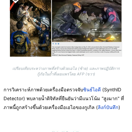
เปรียบเทียบระหว่างภาพที่สร้างด้วยเอไอ (ซ้าย) และภาพปฏิบัติการ
กู้ภัยในถ้ำที่เผยแพร่โดย AFP (ขวา)
การวิเคราะห์ภาพด้วยเครื่องมือตรวจจับ
ซินธ์ไอดี
(SynthID
Detector) พบลายน้ำดิจิทัลที่ยืนยันว่ามีแนวโน้ม "สูงมาก" ที่
ภาพนี้ถูกสร้างขึ้นด้วยเครื่องมือเอไอของกูเกิล (
ลิงก์บันทึก
)
Image