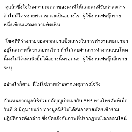
"ดูแล้วซึ้งใจในความเมตตาของคนทีให้และคนทีรับน่าสงสาร
ถ้าไม่มีใครช่วยพวกเขาจะเป็นอย่างไร" ผู้ใช้งานเฟซบุ๊กราย
หนึ่งเขียนแสดงความคิดเห็น
"โชคดีที่ร่างกายของพวกเขาแข็งแกรงในการทำงานพอเขามา
อยู่ในสภาพนี้เขาเลยทนไหว ถ้าไม่เคยผ่านการทำงานแบบโหด
นี้คงไม่ได้เห็นนั่งยิ้มได้อย่างนี้หรอกนะ" ผู้ใช้งานเฟซบุ๊กอีกราย
ระบุ
อย่างไรก็ตาม นี่ไม่ใช่ภาพถ่ายจากเหตุการณ์จริง
ตัวแทนจากมูลนิธิร่วมกตัญญูเปิดเผยกับ AFP ทางโทรศัพท์เมื่อ
วันที่ 3 มิถุนายนว่า ทางมูลนิธิไม่ได้ส่งอาสาสมัครเข้าร่วม
ปฏิบัติการดังกล่าว ซึ่งขัดแย้งกับภาพที่ปรากฏบนโลกออนไลน์