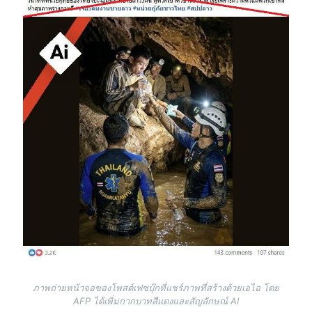
ภาพถ่ายหน้าจอของโพสต์เฟซบุ๊กที่แชร์ภาพที่สร้างด้วยเอไอ โดย
AFP ได้เพิ่มกากบาทสีแดงและสัญลักษณ์ AI