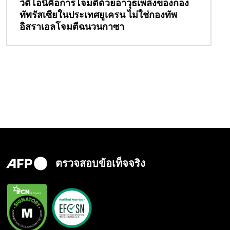
วิดีโอนี้คือการโจมตีด้วยอาวุธเพลิงของกอง
ทัพรัสเซียในประเทศยูเครน ไม่ใช่กองทัพ
อิสราเอลโจมตีฉนวนกาซา
ตรวจสอบข้อเท็จจริง