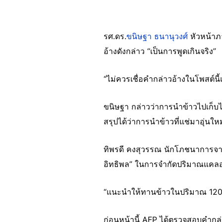
รศ.ดร.
ขนิษฐา ธนานุวงศ์
หัวหน้า
อ้างดังกล่าว “เป็นการพูดเกินจริง”
“ไม่ควรเชื่อคำกล่าวอ้างในโพสต์น
ขนิษฐา กล่าวว่าการนำข้าวไปเก็บไว้
สรุปได้ว่าการนำข้าวที่แช่มาอุ่น
ทิพรดี คงสุวรรณ นักโภชนาการจ
อิทธิพล” ในการจำกัดปริมาณแคลอ
“แนะนำให้ทานข้าวในปริมาณ 120 ถึ
ก่อนหน้านี้ AFP ได้ตรวจสอบคำกล่