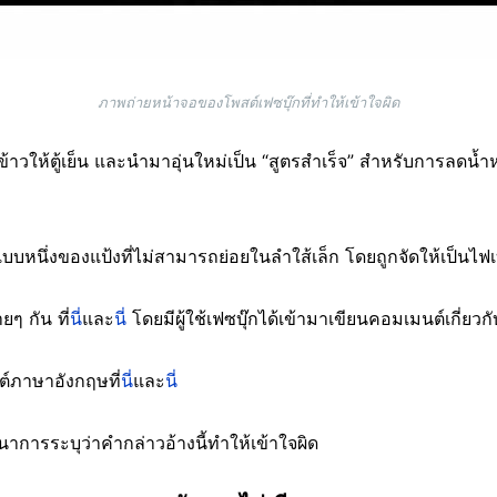
ภาพถ่ายหน้าจอของโพสต์เฟซบุ๊กที่ทำให้เข้าใจผิด
ข้าวให้ตู้เย็น และนำมาอุ่นใหม่เป็น “สูตรสำเร็จ” สำหรับการลดน้
บบหนึ่งของแป้งที่ไม่สามารถย่อยในลำใส้เล็ก โดยถูกจัดให้เป็นไฟเ
ๆ กัน ที่
นี่
และ
นี่
โดยมีผู้ใช้เฟซบุ๊กได้เข้ามาเขียนคอมเมนต์เกี่ย
ต์ภาษาอังกฤษที่
นี่
และ
นี่
นาการระบุว่าคำกล่าวอ้างนี้ทำให้เข้าใจผิด