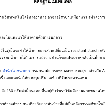
หลักฐานไม่เพียงพอ
ภาควิชาเทคโนโลยีทางอาหาร อาจารย์สาขาเคมีอาหาร จุฬาลงกรณ์
ี้และไม่แนะนำให้ทำตามด้วย” เธอกล่าว
ในตู้เย็นจะทำให้น้ำตาลบางส่วนเปลี่ยนเป็น resistant starch จริง 
ใหม่จะลดน้ำตาลได้” เพราะแป้งบางส่วนก็จะแปรสภาพกลับเป็นน้ำตา
าก
สำนักโภชนาการ
กรมอนามัย กระทรวงสาธารณสุข กล่าวกับ AFP ว
รี่ และแนะนำให้ควบคุมปริมาณข้าวที่รับประทานแทน
ง 180 กรัมต่อมื้อนะคะ ขึ้นอยู่กับว่าเราใช้พลังงานมากขนาดไห
าวอ้างคล้ายๆ กัน เกี่ยวกับการอุ่นข้าวที่แช่เย็นหลังการหุงด้ว