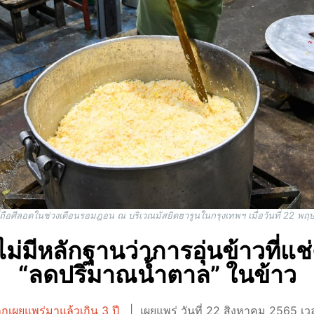
ที่ถือศีลอดในช่วงเดือนรอมฎอน ณ บริเวณมัสยิดฮารูนในกรุงเทพฯ เมื่อวันที่ 
ไม่มีหลักฐานว่าการอุ่นข้าวที่แ
“ลดปริมาณน้ำตาล” ในข้าว
ูกเผยแพร่มาแล้วเกิน 3 ปี
เผยแพร่ วันที่ 22 สิงหาคม 2565 เ