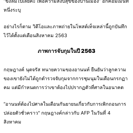
“ขังลืมไปเลยค่ะ เพื่อความสงบสุขของบ้านเมือง” อีกคอมเมนท์
หนึ่งระบุ
อย่างไรก็ตาม วิดีโอและภาพถ่ายในโพสต์เท็จเหล่านี้ถูกบันทึก
ไว้ได้ตั้งแต่เดือนสิงหาคม 2563
ภาพการจับกุมในปี 2563
กฤษฎางค์ นุตจรัส ทนายความของอานนท์ ยืนยันว่าลูกความ
ของเขายังไม่ได้ถูกตำรวจจับกุมจากการชุมนุมในเดือนกรกฏา
คม แต่มีกำหนดการว่าเขาต้องไปปรากฏตัวที่ศาลในอนาคต
“อานนท์ต้องไปศาลในเดือนกันยายนเกี่ยวกับการเพิกถอนการ
ปล่อยตัวชั่วคราว" กฤษฎางค์กล่าวกับ AFP ในวันที่ 4
สิงหาคม