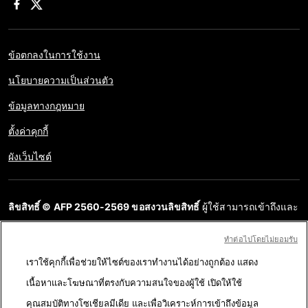
ข้อตกลงในการใช้งาน
นโยบายความเป็นส่วนตัว
ข้อมูลทางกฎหมาย
ตั้งค่าคุกกี้
ผังเว็บไซต์
ลิขสิทธิ์ © AFP 2560-2569 ขอสงวนลิขสิทธิ์
ผู้ใช้สามารถเข้าถึงและ
สอบถามข้อมูลบนเว็บไซต์นี้และนำเสนอเนื้อหาเพื่อวัตถุประสงค์ส่วน
ทําต่อไปโดยไม่ยอมรับ
บุคคล ส่วนตัว ได้ ตราบใดที่เนื้อหาไม่ถูกนำไปใช้ในเชิงพาณิชย์ ห้าม
เราใช้คุกกี้เพื่อช่วยให้ไซต์ของเราทำงานได้อย่างถูกต้อง แสดง
นำเนื้อหาบนเว็บไซต์ของ AFP ไปเผยแพร่ต่อโดยไม่ได้รับอนุญาตก่อน
เนื้อหาและโฆษณาที่ตรงกับความสนใจของผู้ใช้ เปิดให้ใช้
ในวัตถุประสงค์อื่น โดยเฉพาะการนำไปผลิตซ้ำ การใช้เพื่อสื่อสารกับ
คุณสมบัติทางโซเชียลมีเดีย และเพื่อวิเคราะห์การเข้าถึงข้อมูล