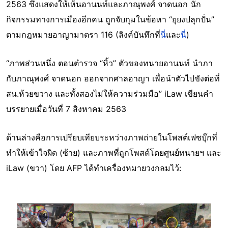
2563 ซึ่งแสดงให้เห็นอานนท์และภาณุพงศ์ จาดนอก นัก
กิจกรรมทางการเมืองอีกคน ถูกจับกุมในข้อหา “ยุยงปลุกปั่น”
ตามกฎหมายอาญามาตรา 116 (ลิงค์บันทึกที่
นี่
และ
นี่
)
“ภาพส่วนหนึ่ง ตอนตำรวจ “หิ้ว” ตัวของทนายอานนท์ นำภา
กับภาณุพงศ์ จาดนอก ออกจากศาลอาญา เพื่อนำตัวไปขังต่อที่
สน.ห้วยขวาง และทั้งสองไม่ให้ความร่วมมือ” iLaw เขียนคำ
บรรยายเมื่อวันที่ 7 สิงหาคม 2563
ด้านล่างคือการเปรียบเทียบระหว่างภาพถ่ายในโพสต์เฟซบุ๊กที่
ทำให้เข้าใจผิด (ซ้าย) และภาพที่ถูกโพสต์โดยศูนย์ทนายฯ และ
iLaw (ขวา) โดย AFP ได้ทำเครื่องหมายวงกลมไว้:
Image