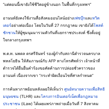
“แต่ตอนนี้เขายังใช้ชีวิตอยู่ข้างนอก ในพื้นที่กรุงเทพฯ”
อานนท์ยังคงใช้งานสื่อสังคมออนไลน์อย่าง
เฟซบุ๊ก
และ
ทวิต
เตอร์
อย่างต่อเนื่อง โดยในวันที่ 27 กรกฎาคม เขายังได้
โพสต์
ชักชวน
ให้ผู้ชุมนุมมารวมตัวกันที่แยกราชประสงค์ ซึ่งตั้งอยู่
ใจกลางกรุงเทพฯ
พ.ต.ท. นพดล ดรศรีจันทร์ รองผู้กำกับสถานีตำรวจนครบาล
พหลโยธิน ให้สัมภาษณ์กับ AFP ทางโทรศัพท์ว่า เจ้าหน้าที่
ตำรวจได้ยื่นยื่นคำร้องขอคัดค้านการปล่อยชั่วคราวของ
อานนท์ เนื่องจากเขา “กระทำผิดเงื่อนไขที่ศาลกำหนด”
การค้นหาภาพย้อนหลังเผยให้เห็นว่า
ศูนย์ทนายความเพื่อสิทธิ
มนุษยชน
(TLHR) และ
โครงการอินเตอร์เน็ตเพื่อกฎหมาย
ประชาชน
(iLaw) ได้เผยแพร่ภาพถ่ายเมื่อวันที่ 7 สิงหาคม