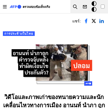
Skip to main content
โหมด
ตรวจสอบข้อเท็จจริง
Search
มืด
Primary tabs
แชร์:
การประท้วงในไทย
วิดีโอและภาพเก่าของทนายความและนัก
เคลื่อนไหวทางการเมือง อานนท์ นำภา ถูก