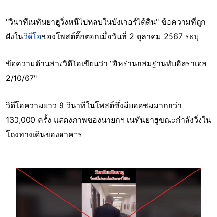
"วินาทีเนทันยาฮูวิ่งหนีไปหลบในบังเกอร์ไต้ดิน" ข้อความที่ถูก
ฝังใน
วิดีโอ
ของโพสต์ติ๊กตอกเมื่อวันที่ 2 ตุลาคม 2567 ระบุ
ข้อความด้านล่างวิดีโอเขียนว่า "อิหร่านถล่มฐ่านทับอิสราเอล
2/10/67"
วิดีโอความยาว 9 วินาทีในโพสต์ซึ่งมียอดชมมากกว่า
130,000 ครั้ง แสดงภาพของนายกฯ เนทันยาฮูขณะกำลังวิ่งใน
โถงทางเดินของอาคาร
Image