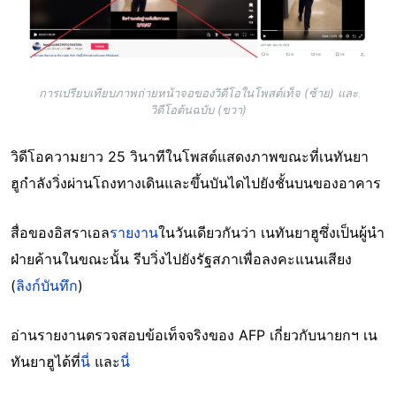
การเปรียบเทียบภาพถ่ายหน้าจอของวิดีโอในโพสต์เท็จ (ซ้าย) และ
วิดีโอต้นฉบับ (ขวา)
วิดีโอความยาว 25 วินาทีในโพสต์แสดงภาพขณะที่เนทันยา
ฮูกำลังวิ่งผ่านโถงทางเดินและขึ้นบันไดไปยังชั้นบนของอาคาร
สื่อของอิสราเอล
รายงาน
ในวันเดียวกันว่า เนทันยาฮูซึ่งเป็นผู้นำ
ฝ่ายค้านในขณะนั้น รีบวิ่งไปยังรัฐสภาเพื่อลงคะแนนเสียง
(
ลิงก์บันทึก
)
อ่านรายงานตรวจสอบข้อเท็จจริงของ AFP เกี่ยวกับนายกฯ เน
ทันยาฮูได้ที่
นี่
และ
นี่