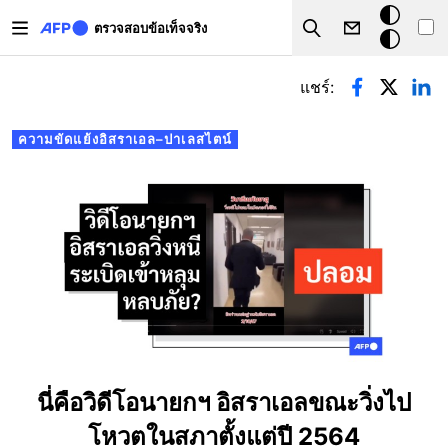
Skip to main content
โหมด
ตรวจสอบข้อเท็จจริง
Search
มืด
Primary tabs
แชร์:
ความขัดแย้งอิสราเอล–ปาเลสไตน์
นี่คือวิดีโอนายกฯ อิสราเอลขณะวิ่งไป
โหวตในสภาตั้งแต่ปี 2564