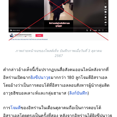
ภาพถ่ายหน้าจอของโพสต์เท็จ บันทึกภาพเมื่อวันที่ 3 ตุลาคม
2567
คำกล่าวอ้างเท็จนี้เริ่มปรากฏบนสื่อสังคมออนไลน์หลังจากที่
อิหร่านเปิดฉาก
ยิงขีปนาวุธ
มากกว่า 180 ลูกโจมตีอิสราเอล
โดยอ้างว่าเป็นการตอบโต้ที่อิสราเอลลอบสังหารผู้นำกลุ่มติด
อาวุธฮิซบอลเลาะห์และกลุ่มฮามาส (
ลิงก์บันทึก
)
การ
โจมตี
ของอิหร่านในเดือนตุลาคมถือเป็นการตอบโต้
อิสราเอลโดยตรงเป็นครั้งที่สอง หลังจากอิหร่านได้ยิงขีปนาวุธ