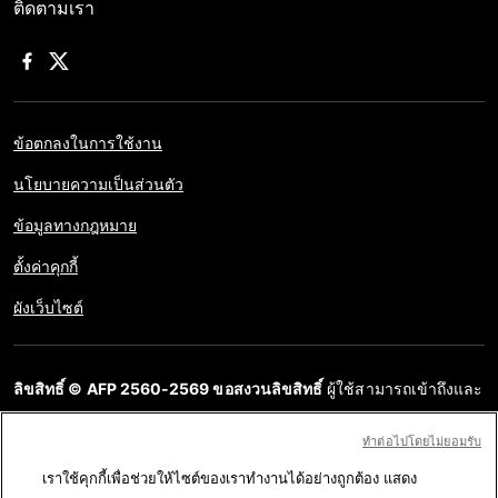
ติดตามเรา
ข้อตกลงในการใช้งาน
นโยบายความเป็นส่วนตัว
ข้อมูลทางกฎหมาย
ตั้งค่าคุกกี้
ผังเว็บไซต์
ลิขสิทธิ์ © AFP 2560-2569 ขอสงวนลิขสิทธิ์
ผู้ใช้สามารถเข้าถึงและ
สอบถามข้อมูลบนเว็บไซต์นี้และนำเสนอเนื้อหาเพื่อวัตถุประสงค์ส่วน
ทําต่อไปโดยไม่ยอมรับ
บุคคล ส่วนตัว ได้ ตราบใดที่เนื้อหาไม่ถูกนำไปใช้ในเชิงพาณิชย์ ห้าม
เราใช้คุกกี้เพื่อช่วยให้ไซต์ของเราทำงานได้อย่างถูกต้อง แสดง
นำเนื้อหาบนเว็บไซต์ของ AFP ไปเผยแพร่ต่อโดยไม่ได้รับอนุญาตก่อน