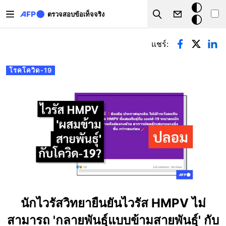
Skip to main content
โหมด
ตรวจสอบข้อเท็จจริง
Search
มืด
Primary tabs
แชร์:
โรคโควิด-19
นักไวรัสวิทยายืนยันไวรัส HMPV ไม่
สามารถ 'กลายพันธุ์แบบข้ามสายพันธุ์' กับ