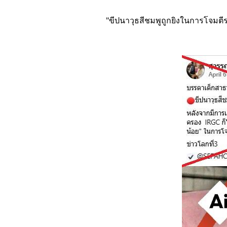
"ขีปนาวุธสีชมพูถูกยิงในการโจม
Image