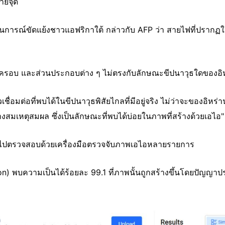
ายจุด
สถานการณ์ขัดแย้งชาวแอฟริกาใต้ กล่าวกับ AFP ว่า สายไฟที่ปราก
อบ และส่วนประกอบต่าง ๆ ไม่ตรงกับลักษณะขีปนาวุธใดของอิหร่านท
ชื่อมต่อที่พบได้ในขีปนาวุธพิสัยไกลที่มีอยู่จริง ไม่ว่าจะของอิหร
างสมเหตุสมผล ซึ่งเป็นลักษณะที่พบได้บ่อยในภาพที่สร้างด้วยเอไอ"
วไปตรวจสอบด้วยเครื่องมือตรวจจับภาพเอไอหลายรายการ
n) พบความเป็นได้ร้อยละ 99.1 ที่ภาพนั้นถูกสร้างขึ้นโดยปัญญาปร