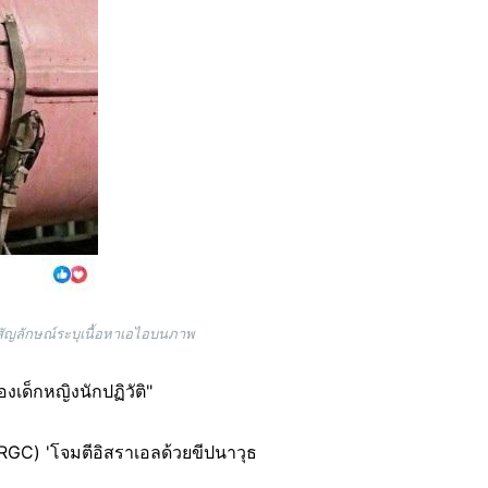
ัญลักษณ์ระบุเนื้อหาเอไอบนภาพ
เด็กหญิงนักปฏิวัติ"
(IRGC) 'โจมตีอิสราเอลด้วยขีปนาวุธ