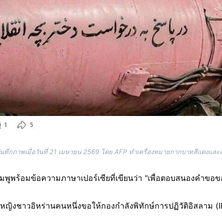
ันทึกภาพเมื่อวันที่ 21 เมษายน 2569 โดย AFP ทำเครื่องหมายกากบาทสีแดงและส
มพูพร้อมข้อความภาษาเปอร์เซียที่เขียนว่า "เพื่อตอบสนองคำขอของ
ผู้หญิงชาวอิหร่านคนหนึ่งขอให้กองกำลังพิทักษ์การปฏิวัติอิสลาม 