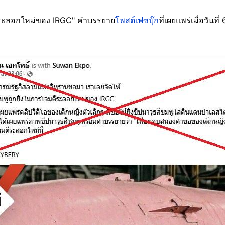
ตีระลอกใหม่ของ IRGC" คำบรรยาย
โพสต์เฟซบุ๊ก
ที่เผยแพร่เมื่อวันท