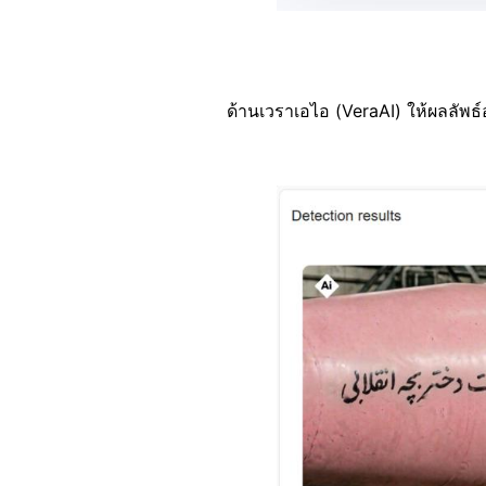
ด้านเวราเอไอ (VeraAI) ให้ผลลัพธ์อย
Image