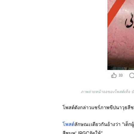
ภาพถ่ายหน้าจอของโพสต์เท็จ บ
โพสต์ดังกล่าวแชร์ภาพขีปนาวุธสีช
โพสต์
ลักษณะเดียวกันอ้างว่า "เด็ก
สีชมพู' IRGCจัดให้”