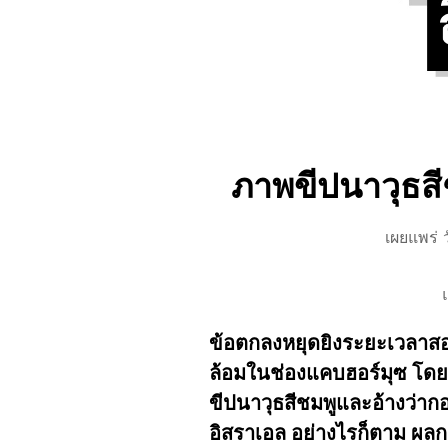
ภาพขีปนาวุธสี
เผยแพร่ 
ข้อตกลงหยุดยิงระยะเวลาสอ
ล้อมในช่องแคบฮอร์มุซ โดยก
ขีปนาวุธสีชมพูและอ้างว่ากอ
อิสราเอล อย่างไรก็ตาม ผลกา