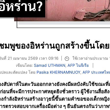
ชมพูของอิหร่านถูกสร้างขึ้นโด
ใช้เวลาอ่านประมาณ 
วันที่ 21 เมษายน 2569 เวลา 09:16
เขียนโดย:
Samad UTHMAN
,
AFP ไนจีเรีย
แปลและดัดแปลง โดย
Pasika KHERNAMNUOY
,
AFP ประเทศไท
งสัปดาห์ในตะวันออกกลางยังคงมีผลบังคับใช้ขณะที่
่อนที่จะมีการประกาศหยุดยิงชั่วคราว ผู้ใช้งานสื่อ
งกำลังอิหร่านสร้างอาวุธนี้ขึ้นตามคำขอของเด็กหญิงค
รตรวจสอบจากเครื่องมือต่าง ๆ ยืนยันตรงกันว่าภาพนี้