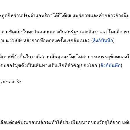
ตอิหร่านประจำแอฟริกาใต้ก็ได้เผยแพร่ภาพและคำกล่าวอ้างนี้บน 
ความขัดแย้งในตะวันออกกลางกับสหรัฐฯ และอิสราเอล โดยมีการ
เมษายน 2569 หลังจากข้อตกลงครั้งแรกล้มเหลว (
ลิงก์บันทึก
)
นติภาพที่จัดขึ้นในปากีสถานสิ้นสุดลงโดยไม่สามารถบรรลุข้อตกลงใด
คบฮอร์มุซซึ่งเป็นเส้นทางเดินเรือที่สำคัญของโลก (
ลิงก์บันทึก
)
วุธของจริง
ลือแต่องค์ประกอบหลักจะทำให้ประเมินขนาดของวัตถุได้ยาก แต่