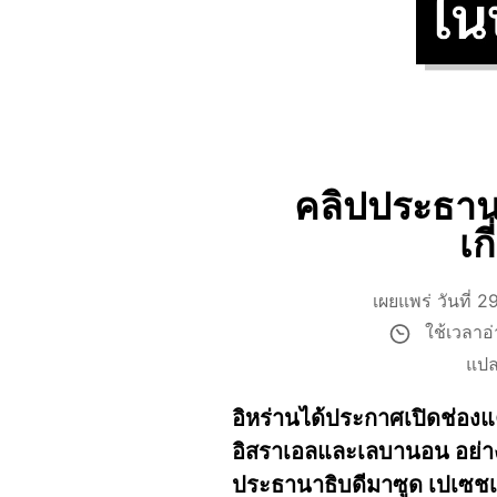
คลิปประธานา
เก
เผยแพร่ วันที่
ใช้เวลาอ
แปล
อิหร่านได้ประกาศเปิดช่องแค
อิสราเอลและเลบานอน อย่างไ
ประธานาธิบดีมาซูด เปเซชเคี