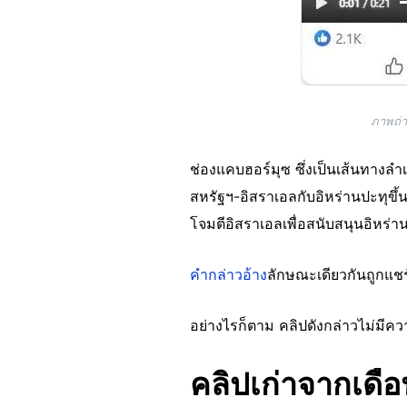
ภาพถ่า
ช่องแคบฮอร์มุซ ซึ่งเป็นเส้นทางลำ
สหรัฐฯ-อิสราเอลกับอิหร่านปะทุขึ้น
โจมตีอิสราเอลเพื่อสนับสนุนอิหร่า
คำกล่าวอ้าง
ลักษณะเดียวกันถูกแช
อย่างไรก็ตาม คลิปดังกล่าวไม่มี
คลิปเก่าจากเดื