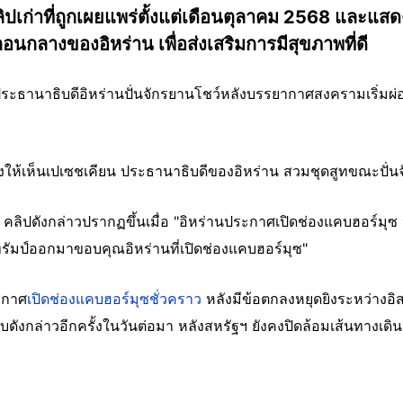
คลิปเก่าที่ถูกเผยแพร่ตั้งแต่เดือนตุลาคม 2568 และแ
นกลางของอิหร่าน เพื่อส่งเสริมการมีสุขภาพที่ดี
ประธานาธิบดีอิหร่านปั่นจักรยานโชว์หลังบรรยากาศสงครามเริ่ม
สดงให้เห็นเปเซชเคียน ประธานาธิบดีของอิหร่าน สวมชุดสูทขณะปั่น
ว่า คลิปดังกล่าวปรากฏขึ้นเมื่อ "อิหร่านประกาศเปิดช่องแคบฮอร์มุ
มป์ออกมาขอบคุณอิหร่านที่เปิดช่องแคบฮอร์มุซ"
ระกาศ
เปิดช่องแคบฮอร์มุซชั่วคราว
หลังมีข้อตกลงหยุดยิงระหว่างอ
ดังกล่าวอีกครั้งในวันต่อมา หลังสหรัฐฯ ยังคงปิดล้อมเส้นทางเดิน