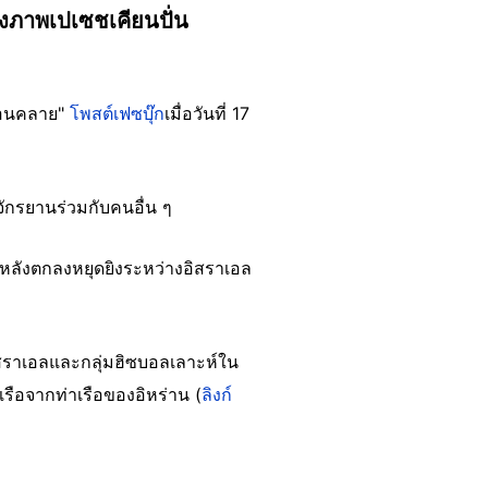
สดงภาพเปเซชเคียนปั่น
ผ่อนคลาย"
โพสต์เฟซบุ๊ก
เมื่อวันที่ 17
จักรยานร่วมกับคนอื่น ๆ
ซ หลังตกลงหยุดยิงระหว่างอิสราเอล
ิสราเอลและกลุ่มฮิซบอลเลาะห์ใน
เรือจากท่าเรือของอิหร่าน (
ลิงก์