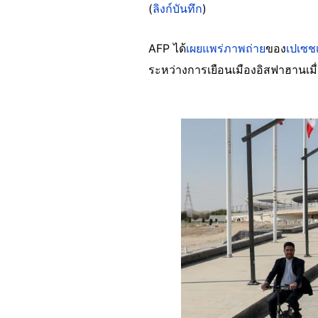
(
ลิงก์บันทึก
)
AFP ได้
เผยแพร่ภาพถ่าย
ของ
เปเซช
ระหว่างการเยือนเมืองอิสฟาฮานเมื
Image