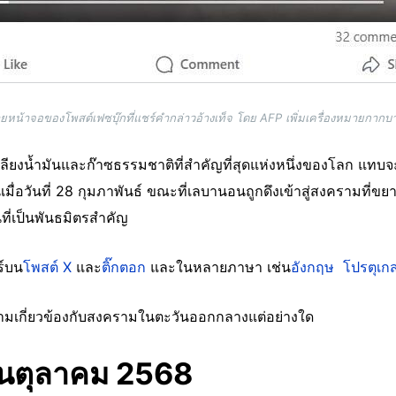
ยหน้าจอของโพสต์เฟซบุ๊กที่แชร์คำกล่าวอ้างเท็จ โดย AFP เพิ่มเครื่องหมายกากบ
เลียงน้ำมันและก๊าซธรรมชาติที่สำคัญที่สุดแห่งหนึ่งของโลก แทบจ
เมื่อวันที่ 28 กุมภาพันธ์ ขณะที่เลบานอนถูกดึงเข้าสู่สงครามที่ขยา
นที่เป็นพันธมิตรสำคัญ
ร์บน
โพสต์ X
และ
ติ๊กตอก
และในหลายภาษา เช่น
อังกฤษ
โปรตุเก
ความเกี่ยวข้องกับสงครามในตะวันออกกลางแต่อย่างใด
อนตุลาคม 2568