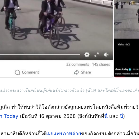
หน้าจอระหว่างโพสต์เฟซบุ๊กที่แชร์คำกล่าวอ้างเท็จ (ซ้าย) และโพสต์ติ๊กตอกของส
นกูเกิล ทำให้พบว่าวิดีโอดังกล่าวยังถูกเผยแพร่โดยหนังสือพิมพ์ราย
an Today
เมื่อวันที่ 16 ตุลาคม 2568 (ลิงก์บันทึกที่
นี่
และ
นี่
)
านาธิบดีอิหร่านก็ได้
เผยแพร่ภาพถ่าย
ของกิจกรรมดังกล่าวเมื่อวั