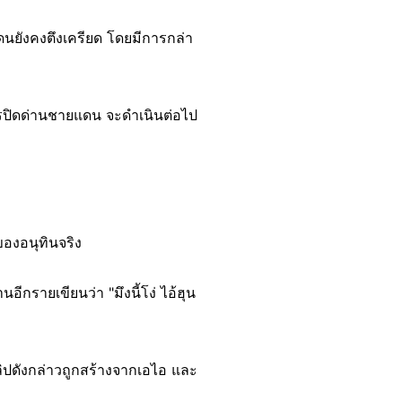
นยังคงตึงเครียด โดยมีการกล่า
ารปิดด่านชายแดน จะดำเนินต่อไป
ของอนุทินจริง
อีกรายเขียนว่า "มึงนี้โง่ ไอ้ฮุน
ลิปดังกล่าวถูกสร้างจากเอไอ และ