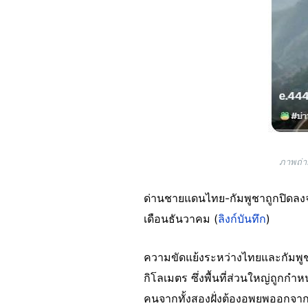
ภาพถ่า
ด่านชายแดนไทย-กัมพูชาถูกปิดลงจ
เดือนธันวาคม (
ลิงก์บันทึก
)
ความขัดแย้งระหว่างไทยและกัมพูช
กิโลเมตร ซึ่งพื้นที่ส่วนใหญ่ถูก
คนจากทั้งสองฝั่งต้องอพยพออกจากท