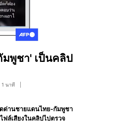
มพูชา' เป็นคลิป
 1 นาที
เปิดด่านชายแดนไทย-กัมพูชา
ำไฟล์เสียงในคลิปไปตรวจ