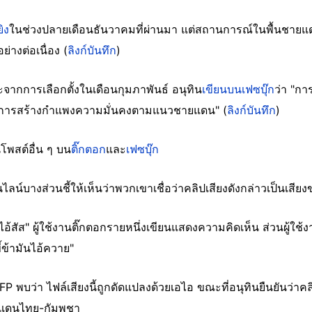
ิง
ในช่วงปลายเดือนธันวาคมที่ผ่านมา แต่สถานการณ์ในพื้นชายแด
ย่างต่อเนื่อง (
ลิงก์บันทึก
)
ากการเลือกตั้งในเดือนกุมภาพันธ์ อนุทิน
เขียนบนเฟซบุ๊ก
ว่า "ก
ด้วยการสร้างกำแพงความมั่นคงตามแนวชายแดน" (
ลิงก์บันทึก
)
นโพสต์อื่น ๆ บน
ติ๊กตอก
และ
เฟซบุ๊ก
ลน์บางส่วนชี้ให้เห็นว่าพวกเขาเชื่อว่าคลิปเสียงดังกล่าวเป็นเสียง
้สัส" ผู้ใช้งานติ๊กตอกรายหนึ่งเขียนแสดงความคิดเห็น ส่วนผู้ใช้งาน
ี้ข้ามันไอ้ควาย"
พบว่า ไฟล์เสียงนี้ถูกดัดแปลงด้วยเอไอ ขณะที่อนุทินยืนยันว่าค
ยแดนไทย-กัมพูชา