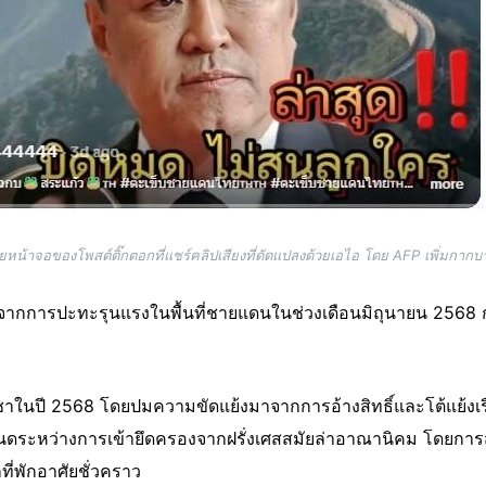
ยหน้าจอของโพสต์ติ๊กตอกที่แชร์คลิปเสียงที่ดัดแปลงด้วยเอไอ โดย AFP เพิ่มกากบ
ากการปะทะรุนแรงในพื้นที่ชายแดนในช่วงเดือนมิถุนายน 2568 ก
าในปี 2568 โดยปมความขัดแย้งมาจากการอ้างสิทธิ์และโต้แย้งเร
กำหนดระหว่างการเข้ายึดครองจากฝรั่งเศสสมัยล่าอาณานิคม โดยการส
ี่พักอาศัยชั่วคราว