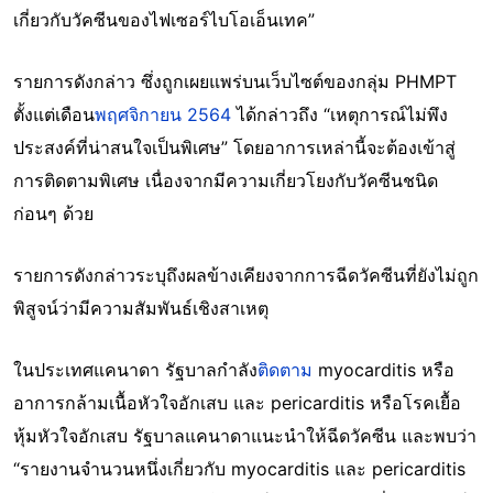
เกี่ยวกับวัคซีนของไฟเซอร์ไบโอเอ็นเทค”
รายการดังกล่าว ซึ่งถูกเผยแพร่บนเว็บไซต์ของกลุ่ม PHMPT
ตั้งแต่เดือน
พฤศจิกายน 2564
ได้กล่าวถึง “เหตุการณ์ไม่พึง
ประสงค์ที่น่าสนใจเป็นพิเศษ” โดยอาการเหล่านี้จะต้องเข้าสู่
การติดตามพิเศษ เนื่องจากมีความเกี่ยวโยงกับวัคซีนชนิด
ก่อนๆ ด้วย
รายการดังกล่าวระบุถึงผลข้างเคียงจากการฉีดวัคซีนที่ยังไม่ถูก
พิสูจน์ว่ามีความสัมพันธ์เชิงสาเหตุ
ในประเทศแคนาดา รัฐบาลกำลัง
ติดตาม
myocarditis หรือ
อาการกล้ามเนื้อหัวใจอักเสบ และ pericarditis หรือโรคเยื้อ
หุ้มหัวใจอักเสบ รัฐบาลแคนาดาแนะนำให้ฉีดวัคซีน และพบว่า
“รายงานจำนวนหนึ่งเกี่ยวกับ myocarditis และ pericarditis