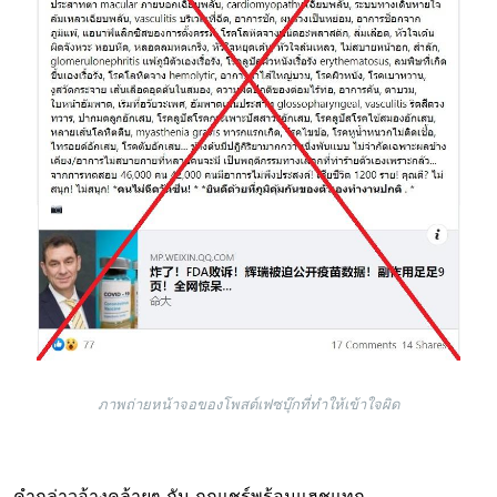
ภาพถ่ายหน้าจอของโพสต์เฟซบุ๊กที่ทำให้เข้าใจผิด
คำกล่าวอ้างคล้ายๆ กัน ถูกแชร์พร้อมแฮชแทก