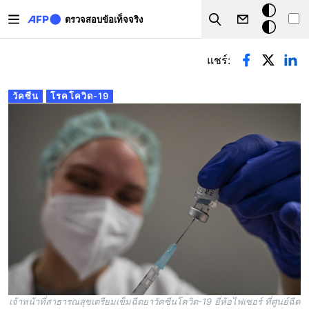
Skip to main content
โหมด
ตรวจสอบข้อเท็จจริง
Search
มืด
Primary tabs
แชร์:
วัคซีน
โรคโควิด-19
เจ้าหน้าที่สาธารณสุขเตรียมเข็มฉีดยาวัคซีนโควิด-19 ยี่ห้อไฟเซอร์ ที่ศูนย์ฉีด