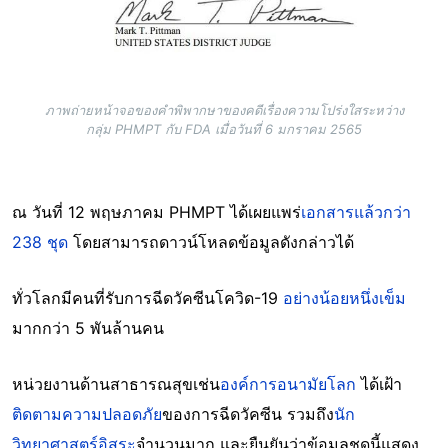
ภาพถ่ายหน้าจอของคำพิพากษาของคดีเรื่องความโปร่งใสระหว่าง
กลุ่ม PHMPT กับ FDA เมื่อวันที่ 6 มกราคม 2565
ณ วันที่ 12 พฤษภาคม PHMPT ได้เผยแพร่
เอกสารแล้วกว่า
238 ชุด
โดยสามารถดาวน์โหลดข้อมูลดังกล่าวได้
ทั่วโลกมีคนที่รับการฉีดวัคซีนโควิด-19
อย่างน้อยหนึ่งเข็ม
มากกว่า 5 พันล้านคน
หน่วยงานด้านสาธารณสุขเช่น
องค์การอนามัยโลก
ได้เฝ้า
ติดตามความปลอดภัย
ของการฉีดวัคซีน รวมถึง
นัก
วิทยาศาสตร์อิสระ
จำนวนมาก และยืนยันว่าข้อมูลชุดนี้แสดง