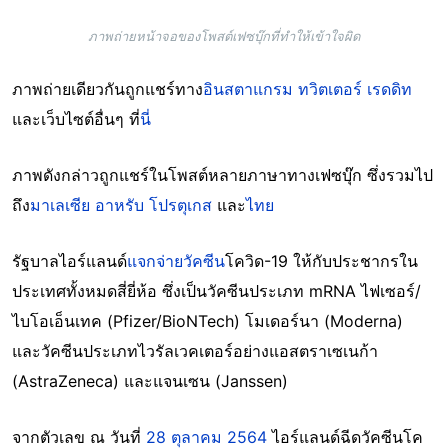
ภาพถ่ายหน้าจอของโพสต์เฟซบุ๊กที่ทำให้เข้าใจผิด
ภาพถ่ายเดียวกันถูกแชร์ทาง
อินสตาแกรม
ทวิตเตอร์
เรดดิท
และเว็บไซต์อื่นๆ ที่
นี่
ภาพดังกล่าวถูกแชร์ในโพสต์หลายภาษาทางเฟซบุ๊ก ซึ่งรวมไป
ถึง
มาเลเซีย
อาหรับ
โปรตุเกส
และ
ไทย
รัฐบาลไอร์แลนด์
แจกจ่ายวัคซีน
โควิด-19 ให้กับประชากรใน
ประเทศทั้งหมดสี่ยี่ห้อ ซึ่งเป็นวัคซีนประเภท mRNA ไฟเซอร์/
ไบโอเอ็นเทค (Pfizer/BioNTech) โมเดอร์นา (Moderna)
และวัคซีนประเภทไวรัลเวคเตอร์อย่างแอสตราเซเนก้า
(AstraZeneca) และแจนเซน (Janssen)
จากตัวเลข ณ วันที่
28 ตุลาคม 2564
ไอร์แลนด์ฉีดวัคซีนโค