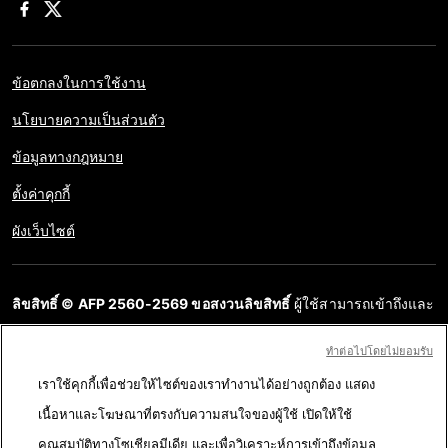
ข้อตกลงในการใช้งาน
นโยบายความเป็นส่วนตัว
ข้อมูลทางกฎหมาย
ตั้งค่าคุกกี้
ผังเว็บไซต์
ลิขสิทธิ์ © AFP 2560-2569 ขอสงวนลิขสิทธิ์
ผู้ใช้สามารถเข้าถึงและ
สอบถามข้อมูลบนเว็บไซต์นี้และนำเสนอเนื้อหาเพื่อวัตถุประสงค์ส่วน
ทําต่อไปโดยไม่ยอมรับ
บุคคล ส่วนตัว ได้ ตราบใดที่เนื้อหาไม่ถูกนำไปใช้ในเชิงพาณิชย์ ห้าม
เราใช้คุกกี้เพื่อช่วยให้ไซต์ของเราทำงานได้อย่างถูกต้อง แสดง
นำเนื้อหาบนเว็บไซต์ของ AFP ไปเผยแพร่ต่อโดยไม่ได้รับอนุญาตก่อน
เนื้อหาและโฆษณาที่ตรงกับความสนใจของผู้ใช้ เปิดให้ใช้
ในวัตถุประสงค์อื่น โดยเฉพาะการนำไปผลิตซ้ำ การใช้เพื่อสื่อสารกับ
คุณสมบัติทางโซเชียลมีเดีย และเพื่อวิเคราะห์การเข้าถึงข้อมูล