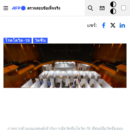
Skip to main content
โหมด
ตรวจสอบข้อเท็จจริง
Search
มืด
Primary tabs
แชร์:
โรคโควิด-19
วัคซีน
ภาพจากด้านบนแสดงผู้เข้ารับการฉีดวัคซีนโควิด-19 ที่ศูนย์ฉีดวัคซีนของ