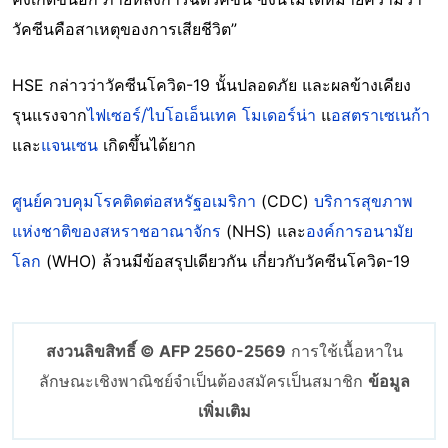
วัคซีนคือสาเหตุของการเสียชีวิต”
HSE กล่าวว่าวัคซีนโควิด-19 นั้นปลอดภัย และผลข้างเคียง
รุนแรงจาก
ไฟเซอร์/ไบโอเอ็นเทค
โมเดอร์น่า
แ
อสตราเซเนก้า
และ
แจนเซน
เกิดขึ้นได้ยาก
ศูนย์ควบคุมโรคติดต่อสหรัฐอเมริกา
(CDC)
บริการสุขภาพ
แห่งชาติของสหราชอาณาจักร
(NHS) และ
องค์การอนามัย
โลก
(WHO) ล้วนมีข้อสรุปเดียวกัน เกี่ยวกับวัคซีนโควิด-19
สงวนลิขสิทธิ์ © AFP 2560-2569
การใช้เนื้อหาใน
ลักษณะเชิงพาณิชย์จำเป็นต้องสมัครเป็นสมาชิก
ข้อมูล
เพิ่มเติม