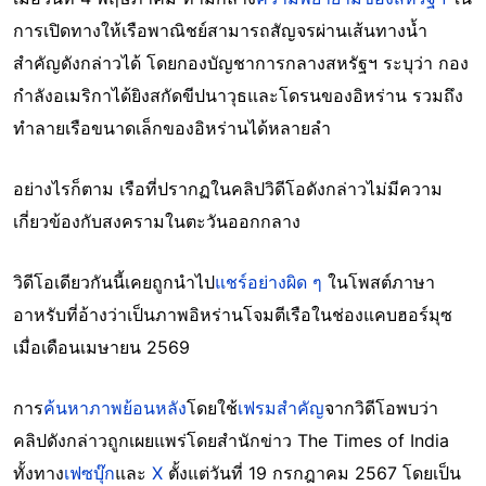
การเปิดทางให้เรือพาณิชย์สามารถสัญจรผ่านเส้นทางน้ำ
สำคัญดังกล่าวได้ โดยกองบัญชาการกลางสหรัฐฯ ระบุว่า กอง
กำลังอเมริกาได้ยิงสกัดขีปนาวุธและโดรนของอิหร่าน รวมถึง
ทำลายเรือขนาดเล็กของอิหร่านได้หลายลำ
อย่างไรก็ตาม เรือที่ปรากฏในคลิปวิดีโอดังกล่าวไม่มีความ
เกี่ยวข้องกับสงครามในตะวันออกกลาง
วิดีโอเดียวกันนี้เคยถูกนำไป
แชร์อย่างผิด ๆ
ในโพสต์ภาษา
อาหรับที่อ้างว่าเป็นภาพอิหร่านโจมตีเรือในช่องแคบฮอร์มุซ
เมื่อเดือนเมษายน 2569
การ
ค้นหาภาพย้อนหลัง
โดยใช้
เฟรมสำคัญ
จากวิดีโอพบว่า
คลิปดังกล่าวถูกเผยแพร่โดยสำนักข่าว The Times of India
ทั้งทาง
เฟซบุ๊ก
และ
X
ตั้งแต่วันที่ 19 กรกฎาคม 2567 โดยเป็น