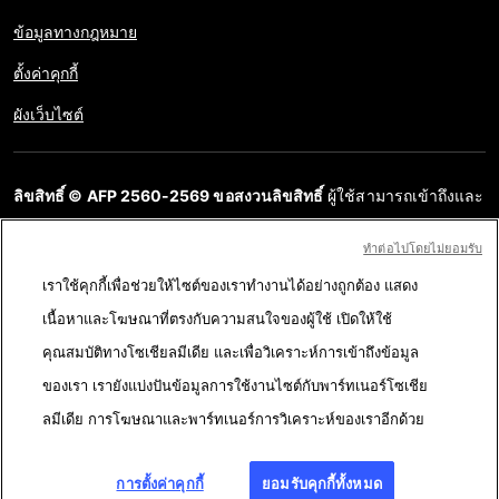
ข้อมูลทางกฎหมาย
ตั้งค่าคุกกี้
ผังเว็บไซต์
ลิขสิทธิ์ © AFP 2560-2569 ขอสงวนลิขสิทธิ์
ผู้ใช้สามารถเข้าถึงและ
สอบถามข้อมูลบนเว็บไซต์นี้และนำเสนอเนื้อหาเพื่อวัตถุประสงค์ส่วน
ทําต่อไปโดยไม่ยอมรับ
บุคคล ส่วนตัว ได้ ตราบใดที่เนื้อหาไม่ถูกนำไปใช้ในเชิงพาณิชย์ ห้าม
เราใช้คุกกี้เพื่อช่วยให้ไซต์ของเราทำงานได้อย่างถูกต้อง แสดง
นำเนื้อหาบนเว็บไซต์ของ AFP ไปเผยแพร่ต่อโดยไม่ได้รับอนุญาตก่อน
เนื้อหาและโฆษณาที่ตรงกับความสนใจของผู้ใช้ เปิดให้ใช้
ในวัตถุประสงค์อื่น โดยเฉพาะการนำไปผลิตซ้ำ การใช้เพื่อสื่อสารกับ
คุณสมบัติทางโซเชียลมีเดีย และเพื่อวิเคราะห์การเข้าถึงข้อมูล
สาธารณะ หรือการเผยแพร่เนื้อหาบนเว็บไซต์ ทั้งในบางส่วนหรือ
ของเรา เรายังแบ่งปันข้อมูลการใช้งานไซต์กับพาร์ทเนอร์โซเชีย
ทั้งหมด โดย AFP ไม่ได้รับสิทธิ์ใดๆ จากเจ้าของลิขสิทธิ์สำหรับเนื้อหา
ลมีเดีย การโฆษณาและพาร์ทเนอร์การวิเคราะห์ของเราอีกด้วย
ของบุคคลที่สามนี้และจะไม่รับผิดชอบใดๆ ในเรื่องนี้ AFP และ
สัญลักษณ์เป็นเครื่องหมายที่ได้รับการจดทะเบียนการค้า
การตั้งค่าคุกกี้
ยอมรับคุกกี้ทั้งหมด