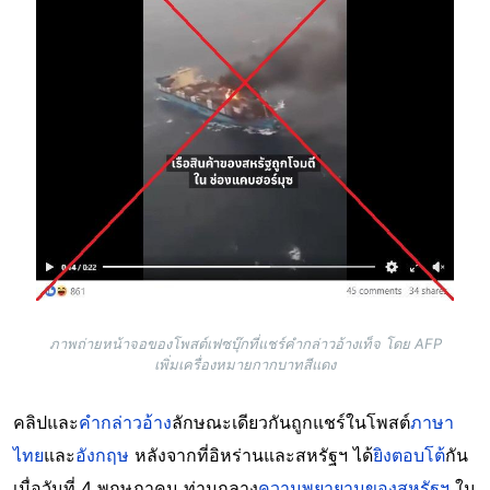
ภาพถ่ายหน้าจอของโพสต์เฟซบุ๊กที่แชร์คำกล่าวอ้างเท็จ โดย AFP
เพิ่มเครื่องหมายกากบาทสีแดง
คลิปและ
คำกล่าวอ้าง
ลักษณะเดียวกันถูกแชร์ในโพสต์
ภาษา
ไทย
และ
อังกฤษ
หลังจากที่อิหร่านและสหรัฐฯ ได้
ยิงตอบโต้
กัน
เมื่อวันที่ 4 พฤษภาคม ท่ามกลาง
ความพยายามของสหรัฐฯ
ใน