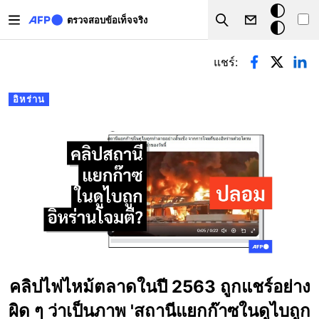
Skip to main content
โหมด
ตรวจสอบข้อเท็จจริง
Search
มืด
Primary tabs
แชร์:
อิหร่าน
คลิปไฟไหม้ตลาดในปี 2563 ถูกแชร์อย่าง
ผิด ๆ ว่าเป็นภาพ 'สถานีแยกก๊าซในดูไบถูก