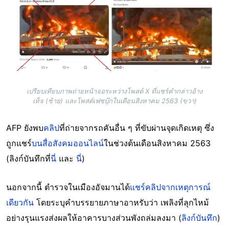
เปรียบเทียบภาพถ่ายหน้าจอระหว่างโพสต์ X ที่แชร์คำกล่าวอ้าง
เท็จ (ซ้าย) และโพสต์เฟซบุ๊กในเดือนสิงหาคม 2563 (ขวา)
AFP ยังพบ
คลิป
ที่ถ่ายจากรถคันอื่น ๆ ที่ขับผ่านจุดเกิดเหตุ ซึ่ง
ถูกแชร์
บนสื่อสังคมออนไลน์
ในช่วงต้นเดือนสิงหาคม 2563
(ลิงก์บันทึกที่
นี่
และ
นี่
)
นอกจากนี้ ตำรวจในเมืองอัจมานได้
แชร์คลิปจากเหตุการณ์
เดียวกัน
โดยระบุคำบรรยายภาษาอาหรับว่า เพลิงที่ลุกไหม้
อย่างรุนแรงส่งผลให้อาคารบางส่วนพังถล่มลงมา (
ลิงก์บันทึก
)