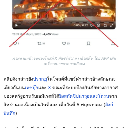
ภาพถ่ายหน้าจอของโพสต์ X ที่แชร์คำกล่าวอ้างเท็จ โดย AFP เพิ่ม
เครื่องหมายกากบาทสีแดง
คลิปดังกล่าวยัง
ปรากฏ
ในโพสต์ที่แชร์คำกล่าวอ้างลักษณะ
เดียวกันบน
เฟซบุ๊ก
และ
X
ขณะที่ระบบป้องกันภัยทางอากาศ
ของสหรัฐอาหรับเอมิเรตส์ได้
ยิงสกัดขีปนาวุธและโดรน
จาก
อิหร่านต่อเนื่องเป็นวันที่สอง เมื่อวันที่ 5 พฤษภาคม (
ลิงก์
บันทึก
)