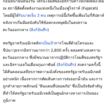
ก่อนหน้านั้นหนึ่งวัน โดรนโจมตีของอิหร่านทำให้เกิดเพลิงไหม้
ณ สถานีติดตั้งพลังงานแห่งหนึ่งในเมืองฟูไจราห์ (Fujairah)
โดยมีผู้ได้
รับบาดเจ็บ 3 คน
เหตุการณ์นี้เกิดขึ้นเพียงไม่กี่สัปดาห์
หลังจากเริ่มมีผลบังคับใช้ข้อตกลงหยุดยิงในสงคราม
ตะวันออกกลาง (
ลิงก์บันทึก
)
สหรัฐอาหรับเอมิเรตส์
ตกเป็นเป้า
การโจมตีด้วยโดรนและ
ขีปนาวุธจากอิหร่านมากกว่า 2,800 ครั้ง ตลอดช่วงสงคราม
ตะวันออกกลาง ซึ่งมีชนวนมาจากปฏิบัติการโจมตีของสหรัฐฯ
และอิสราเอลในเดือนกุมภาพันธ์ (
ลิงก์บันทึก
) สงครามครั้งนี้
ได้สั่นคลอนเสถียรภาพความมั่งคั่งของสหรัฐอาหรับเอมิเรตส์
อย่างหนัก เนื่องจากการตัดเส้นทางการส่งออกน้ำมัน และการ
ถูกทำลายภาพลักษณ์ "ดินแดนที่ปลอดภัย" ซึ่งเป็นปัจจัยสำคัญ
ที่ทำให้สหรัฐอาหรับเอมิเรตส์เป็นศูนย์กลางทางการเงินของ
ภูมิภาค