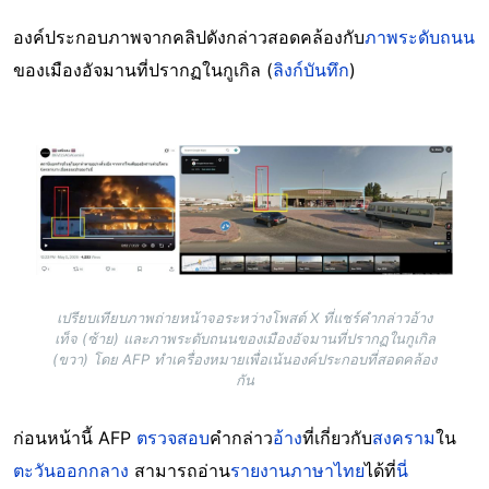
องค์ประกอบภาพจากคลิปดังกล่าวสอดคล้องกับ
ภาพระดับถนน
ของเมืองอัจมานที่ปรากฏในกูเกิล (
ลิงก์บันทึก
)
Image
เปรียบเทียบภาพถ่ายหน้าจอระหว่างโพสต์ X ที่แชร์คำกล่าวอ้าง
เท็จ (ซ้าย) และภาพระดับถนนของเมืองอัจมานที่ปรากฏในกูเกิล
(ขวา) โดย AFP ทำเครื่องหมายเพื่อเน้นองค์ประกอบที่สอดคล้อง
กัน
ก่อนหน้านี้ AFP
ตรวจสอบ
คำกล่าว
อ้าง
ที่เกี่ยวกับ
สงคราม
ใน
ตะวันออกกลาง
สามารถอ่าน
รายงานภาษาไทย
ได้ที่
นี่