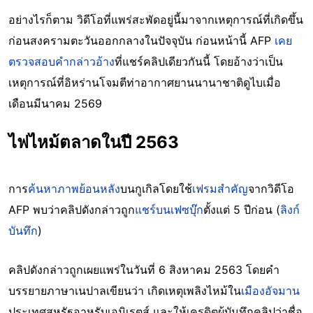
อย่างไรก็ตาม วิดีโอที่แพร่สะพัดอยู่นี้มาจากเหตุการณ์ที่เกิดขึ้น
ก่อนสงครามตะวันออกกลางในปัจจุบัน ก่อนหน้านี้ AFP
เคย
ตรวจสอบคำกล่าวอ้าง
ที่แชร์คลิปเดียวกันนี้ โดยอ้างว่าเป็น
เหตุการณ์ที่อิหร่านโจมตีท่าอากาศยานนานาชาติดูไบเมื่อ
เดือนมีนาคม 2569
ไฟไหม้ตลาดในปี 2563
การ
ค้นหาภาพย้อนหลัง
บนกูเกิลโดยใช้
เฟรมสำคัญ
จากวิดีโอ
AFP พบว่าคลิปดังกล่าวถูก
แชร์บนเฟซบุ๊ก
ตั้งแต่ 5 ปีก่อน (
ลิงก์
บันทึก
)
คลิปดังกล่าวถูกเผยแพร่ในวันที่ 6 สิงหาคม 2563 โดยคำ
บรรยายภาษาเนปาลเขียนว่า เกิดเหตุเพลิงไหม้ใน
เมืองอัจมาน
ประเทศสหรัฐอาหรับเอมิเรตส์ และให้เครดิตผู้บันทึกคลิปว่าชื่อ