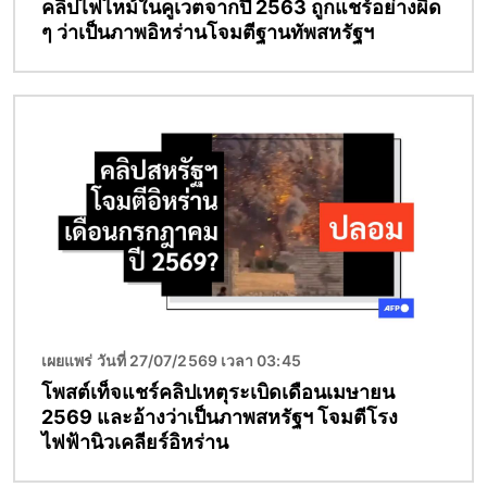
คลิปไฟไหม้ในคูเวตจากปี 2563 ถูกแชร์อย่างผิด
ๆ ว่าเป็นภาพอิหร่านโจมตีฐานทัพสหรัฐฯ
Image
เผยแพร่ วันที่ 27/07/2569 เวลา 03:45
โพสต์เท็จแชร์คลิปเหตุระเบิดเดือนเมษายน
2569 และอ้างว่าเป็นภาพสหรัฐฯ โจมตีโรง
ไฟฟ้านิวเคลียร์อิหร่าน