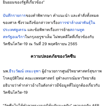
ยินยอมของรัฐที่เกี่ยวข้อง”
บันทึกรายการ
ของคำพิพากษา คำแนะนำ และคำสั่งทั้งหมด
ของศาล ซึ่งรวมถึงข้อกล่าวหาเรื่อง
การฆ่าล้างเผ่าพันธุ์ใน
ประเทศยูเครน
และข้อพิพาทเรื่องการย้าย
สถานทูต
สหรัฐอเมริกา
ในกรุงเยรูซาเล็ม ไม่พบคดีใดที่เกี่ยวข้องกับ
วัคซีนโควิด-19 ณ วันที่ 29 พฤศจิกายน 2565
ความปลอดภัยของวัคซีน
นพ.
ธีระวัฒน์ เหมะจุฑา
ผู้อำนวยการศูนย์วิทยาศาสตร์สุขภาพ
โรคอุบัติใหม่ คณะแพทยศาสตร์ จุฬาลงกรณ์มหาวิทยาลัย
อธิบายว่าคำกล่าวอ้างในดังกล่าวมีข้อมูลที่ไม่ถูกต้องเกี่ยวกับ
วัคซีนโควิด-19
“วัคซีนไม่ได้ทำลายระบบภูมิคุ้มกันนะครับ” เขาบอกกับ AFP