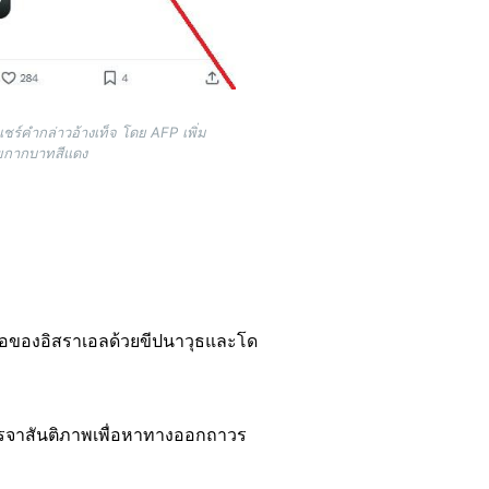
ชร์คำกล่าวอ้างเท็จ โดย AFP เพิ่ม
ายกากบาทสีแดง
อของอิสราเอลด้วยขีปนาวุธและโด
จรจาสันติภาพเพื่อหาทางออกถาวร