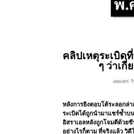
คลิปเหตุระเบิดท
ๆ ว่าเก
เผยแพร่ ว
หลังการยิงตอบโต้ระลอกล่า
ระเบิดได้ถูกนำมาแชร์ซ้ำบน
อิสราเอลหลังถูกโจมตีด้วยขี
อย่างไรก็ตาม ที่จริงแล้ว ว