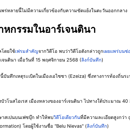
างแพร่หลายนี้ไม่มีความเกี่ยวข้องกับความขัดแย้งในตะวันออกกลาง
สาหกรรมในอาร์เจนตินา
ิลโดยใช้
เฟรมสำคัญ
จากวิดีโอ พบว่าวิดีโอดังกล่าวถูก
เผยแพร่บนช่อ
จนตินา เมื่อวันที่ 15 พฤศจิกายน 2568 (
ลิงก์บันทึก
)
้บันทึกเหตุระเบิดในเมืองเอไซซา (Ezeiza) ซึ่งทางการท้องถิ่นระบุ
กรุงบัวโนสไอเรส เมืองหลวงของอาร์เจนตินา ไปทางใต้ประมาณ 40 
าษาสเปนบนเฟซบุ๊ก ทำให้พบ
วิดีโอเดียวกัน
ที่มีความละเอียดสูงกว่า 
ormation) โดยผู้ใช้งานชื่อ "Belu Nievas" (
ลิงก์บันทึก
)