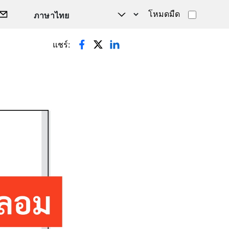
โหมดมืด
แชร์: