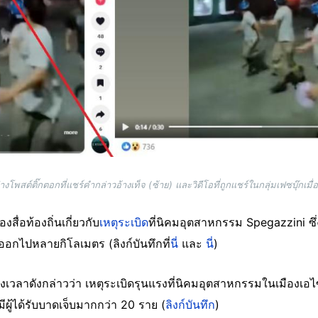
โพสต์ติ๊กตอกที่แชร์คำกล่าวอ้างเท็จ (ซ้าย) และวิดีโอที่ถูกแชร์ในกลุ่มเฟซบุ๊กเมื
ื่อท้องถิ่นเกี่ยวกับ
เหตุระเบิด
ที่นิคมอุตสาหกรรม Spegazzini ซ
งออกไปหลายกิโลเมตร (ลิงก์บันทึกที่
นี่
และ
นี่
)
งเวลาดังกล่าวว่า เหตุระเบิดรุนแรงที่นิคมอุตสาหกรรมในเมืองเอไ
มีผู้ได้รับบาดเจ็บมากกว่า 20 ราย (
ลิงก์บันทึก
)