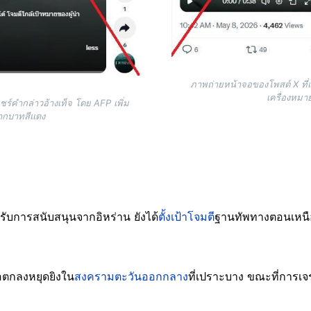
ภาพถ่ายหน้าจอของโพสต์ X ที่แ
เครื่องหม
ร์คำกล่าวอ้างเท็จ โดย AFP เพิ่ม
ากบาทสีแดง
้รับการสนับสนุนจากอิหร่าน ยังได้
ตั้งเป้าโจมตี
ฐานทัพทางตอนเหนื
้อตกลงหยุดยิงใน
สงครามตะวันออกกลาง
ที่เปราะบาง ขณะที่การเ