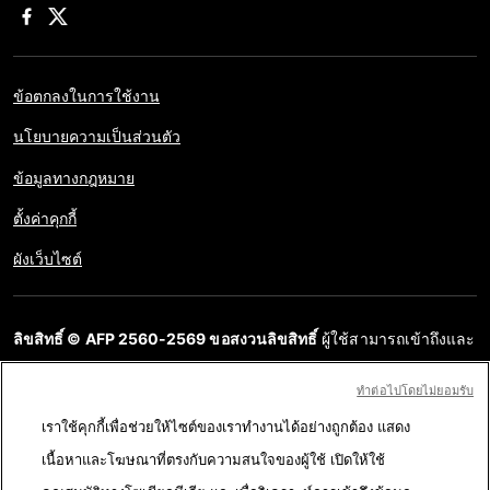
ข้อตกลงในการใช้งาน
นโยบายความเป็นส่วนตัว
ข้อมูลทางกฎหมาย
ตั้งค่าคุกกี้
ผังเว็บไซต์
ลิขสิทธิ์ © AFP 2560-2569 ขอสงวนลิขสิทธิ์
ผู้ใช้สามารถเข้าถึงและ
สอบถามข้อมูลบนเว็บไซต์นี้และนำเสนอเนื้อหาเพื่อวัตถุประสงค์ส่วน
ทําต่อไปโดยไม่ยอมรับ
บุคคล ส่วนตัว ได้ ตราบใดที่เนื้อหาไม่ถูกนำไปใช้ในเชิงพาณิชย์ ห้าม
เราใช้คุกกี้เพื่อช่วยให้ไซต์ของเราทำงานได้อย่างถูกต้อง แสดง
นำเนื้อหาบนเว็บไซต์ของ AFP ไปเผยแพร่ต่อโดยไม่ได้รับอนุญาตก่อน
เนื้อหาและโฆษณาที่ตรงกับความสนใจของผู้ใช้ เปิดให้ใช้
ในวัตถุประสงค์อื่น โดยเฉพาะการนำไปผลิตซ้ำ การใช้เพื่อสื่อสารกับ