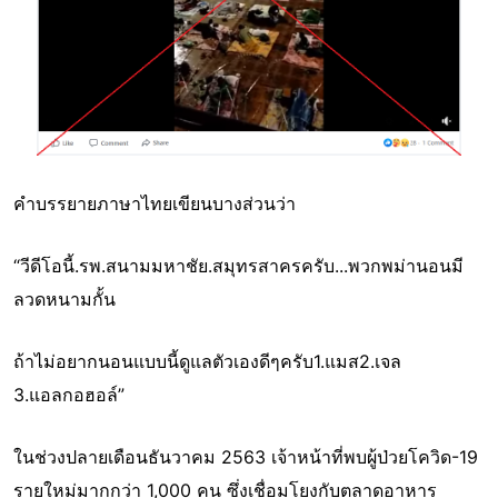
คำบรรยายภาษาไทยเขียนบางส่วนว่า
“วีดีโอนี้.รพ.สนามมหาชัย.สมุทรสาครครับ...พวกพม่านอนมี
ลวดหนามกั้น
ถ้าไม่อยากนอนแบบนี้ดูแลตัวเองดีๆครับ1.แมส​2.เจล​
3.แอลกอฮอล์​”
ในช่วงปลายเดือนธันวาคม 2563 เจ้าหน้าที่พบผู้ป่วยโควิด-19
รายใหม่มากกว่า 1,000 คน ซึ่งเชื่อมโยงกับตลาดอาหาร