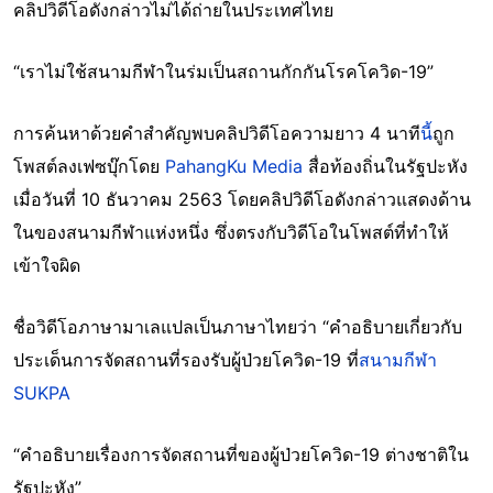
คลิปวิดีโอดังกล่าวไม่ได้ถ่ายในประเทศไทย
“เราไม่ใช้สนามกีฬาในร่มเป็นสถานกักกันโรคโควิด-19”
การค้นหาด้วยคำสำคัญพบคลิปวิดีโอความยาว 4 นาที
นี้
ถูก
โพสต์ลงเฟซบุ๊กโดย
PahangKu Media
สื่อท้องถิ่นในรัฐปะหัง
เมื่อวันที่ 10 ธันวาคม 2563 โดยคลิปวิดีโอดังกล่าวแสดงด้าน
ในของสนามกีฬาแห่งหนึ่ง ซึ่งตรงกับวิดีโอในโพสต์ที่ทำให้
เข้าใจผิด
ชื่อวิดีโอภาษามาเลแปลเป็นภาษาไทยว่า “คำอธิบายเกี่ยวกับ
ประเด็นการจัดสถานที่รองรับผู้ป่วยโควิด-19 ที่
สนามกีฬา
SUKPA
“คำอธิบายเรื่องการจัดสถานที่ของผู้ป่วยโควิด-19 ต่างชาติใน
รัฐปะหัง”