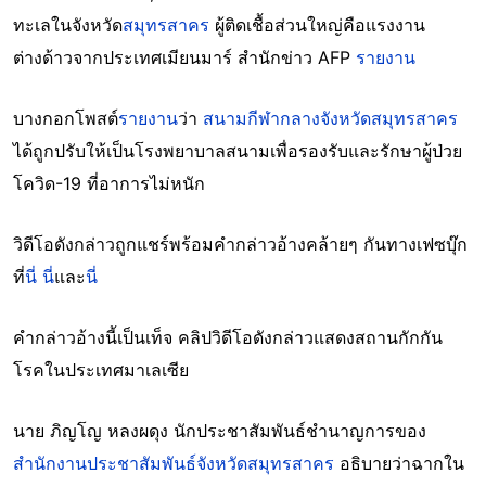
ทะเลในจังหวัด
สมุทรสาคร
ผู้ติดเชื้อส่วนใหญ่คือแรงงาน
ต่างด้าวจากประเทศเมียนมาร์ สำนักข่าว AFP
รายงาน
บางกอกโพสต์
รายงาน
ว่า
สนามกีฬากลางจังหวัดสมุทรสาคร
ได้ถูกปรับให้เป็นโรงพยาบาลสนามเพื่อรองรับและรักษาผู้ป่วย
โควิด-19 ที่อาการไม่หนัก
วิดีโอดังกล่าวถูกแชร์พร้อมคำกล่าวอ้างคล้ายๆ กันทางเฟซบุ๊ก
ที่
นี่
นี่
และ
นี่
คำกล่าวอ้างนี้เป็นเท็จ คลิปวิดีโอดังกล่าวแสดงสถานกักกัน
โรคในประเทศมาเลเซีย
นาย ภิญโญ หลงผดุง นักประชาสัมพันธ์ชำนาญการของ
สำนักงานประชาสัมพันธ์จังหวัดสมุทรสาคร
อธิบายว่าฉากใน